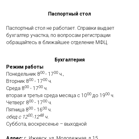
Паспортный стол
Паспортный стол не работает. Справки выдает
бухгалтер участка, по вопросам регистрации
обращайтесь в ближайшее отделение МФЦ.
Бухгалтерия
Режим работы
00
00
Понедельник 8
- 17
ч.,
00
00
Вторник 8
- 17
ч.
00
00
Среда 8
- 17
ч.
00
00
вторая и третья среда месяца с 10
до 19
ч.
00
00
Четверг 8
- 17
ч.
00
00
Пятница 8
- 16
ч.
00
48
обед с 12
-12
ч.
Суббота, воскресенье – выходной
Адрес:
г. Ижевск, ул. Молодежная, д.15