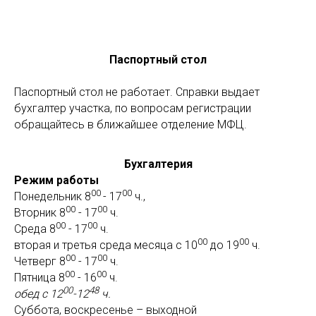
Паспортный стол
Паспортный стол не работает. Справки выдает
бухгалтер участка, по вопросам регистрации
обращайтесь в ближайшее отделение МФЦ.
Бухгалтерия
Режим работы
00
00
Понедельник 8
- 17
ч.,
00
00
Вторник 8
- 17
ч.
00
00
Среда 8
- 17
ч.
00
00
вторая и третья среда месяца с 10
до 19
ч.
00
00
Четверг 8
- 17
ч.
00
00
Пятница 8
- 16
ч.
00
48
обед с 12
-12
ч.
Суббота, воскресенье – выходной