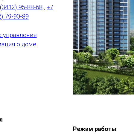
 (3412) 95-88-68
,
+7
2) 79-90-89
р управления
ация о доме
л
Режим работы