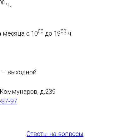
00
ч.,
00
00
а месяца с 10
до 19
ч.
е – выходной
. Коммунаров, д.239
-87-97
Ответы на вопросы