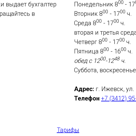
00
ки выдает бухгалтер
Понедельник 8
- 17
00
00
бращайтесь в
Вторник 8
- 17
ч.
00
00
Среда 8
- 17
ч.
вторая и третья сред
00
00
Четверг 8
- 17
ч.
00
00
Пятница 8
- 16
ч.
00
48
обед с 12
-12
ч.
Суббота, воскресень
Адрес:
г. Ижевск, ул
Телефон
+7 (3412) 95
Тарифы