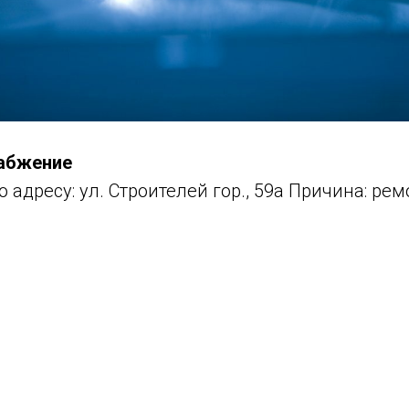
набжение
 по адресу: ул. Строителей гор., 59а Причина: р