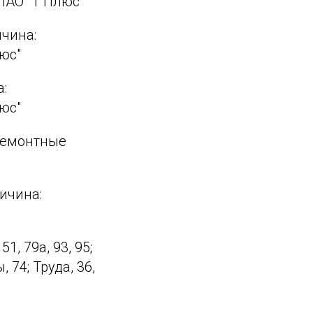
ПАО "Т Плюс"
ичина:
юс"
а:
юс"
: ремонтные
ричина:
51, 79а, 93, 95;
, 74; Труда, 36,