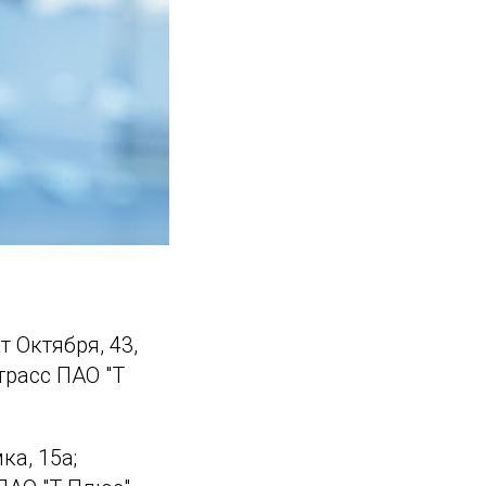
ет Октября, 43,
трасс ПАО "Т
мка, 15а;