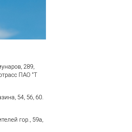
ммунаров, 289,
отрасс ПАО "Т
азина, 54, 56, 60.
ителей гор., 59а,