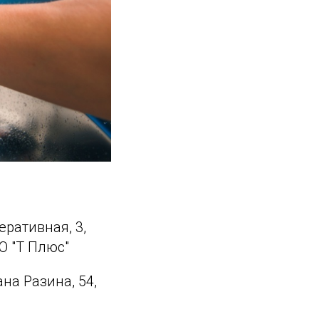
перативная, 3,
О "Т Плюс"
пана Разина, 54,