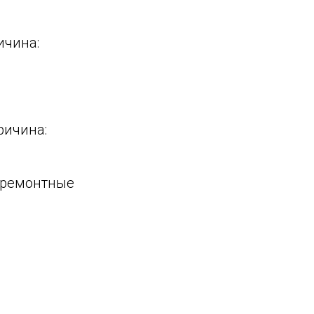
ричина:
Причина:
а: ремонтные